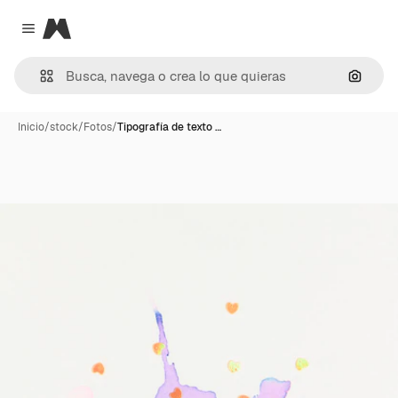
Magnific
Close menu
Buscar
Inicio
/
stock
/
Fotos
/
Tipografía de texto …