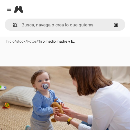
Magnific
Close menu
Buscar
Inicio
/
stock
/
Fotos
/
Tiro medio madre y b…