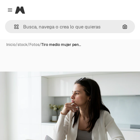
Magnific
Close menu
Buscar
Inicio
/
stock
/
Fotos
/
Tiro medio mujer pen…