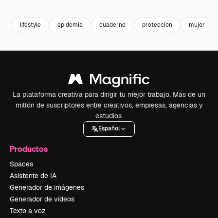
Premium
Premium
Premium
Premium
lifestyle
epidemia
cuaderno
proteccion
mujer
La plataforma creativa para dirigir tu mejor trabajo. Más de un
millón de suscriptores entre creativos, empresas, agencias y
estudios.
Español
Productos
Spaces
Asistente de IA
Generador de imágenes
Generador de vídeos
Texto a voz