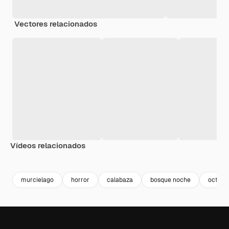
Vectores relacionados
Vídeos relacionados
Premium
Premium
Generado por IA
Premium
Premium
Generado p
murcielago
horror
calabaza
bosque noche
octubr