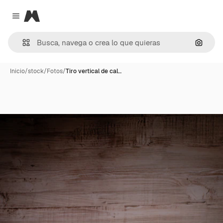
Magnific
Close menu
Buscar
Inicio
/
stock
/
Fotos
/
Tiro vertical de cal…