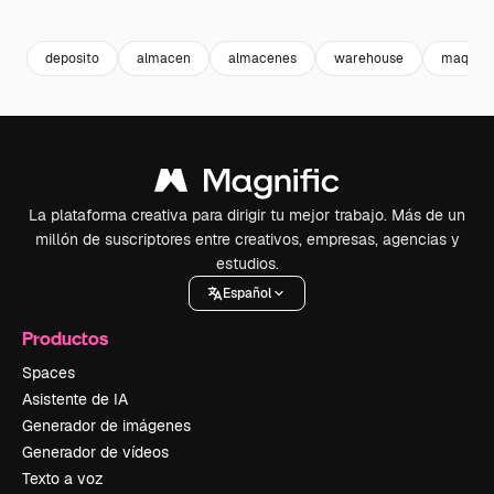
Premium
Premium
Generado por IA
Premium
Premium
Generado p
deposito
almacen
almacenes
warehouse
maquin
La plataforma creativa para dirigir tu mejor trabajo. Más de un
millón de suscriptores entre creativos, empresas, agencias y
estudios.
Español
Productos
Spaces
Asistente de IA
Generador de imágenes
Generador de vídeos
Texto a voz