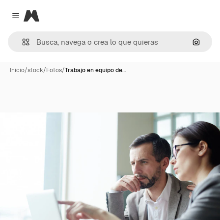
Magnific
Close menu
Buscar
Inicio
/
stock
/
Fotos
/
Trabajo en equipo de…