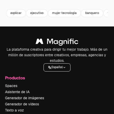
Premium
Premium
Premium
Premium
explicar
ejecutivo
mujer tecnologia
banquero
ven
La plataforma creativa para dirigir tu mejor trabajo. Más de un
millón de suscriptores entre creativos, empresas, agencias y
estudios.
Español
Productos
Spaces
Asistente de IA
Generador de imágenes
Generador de vídeos
Texto a voz