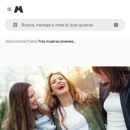
Magnific
Close menu
Buscar
Inicio
/
stock
/
Fotos
/
Tres mujeres jóvenes…