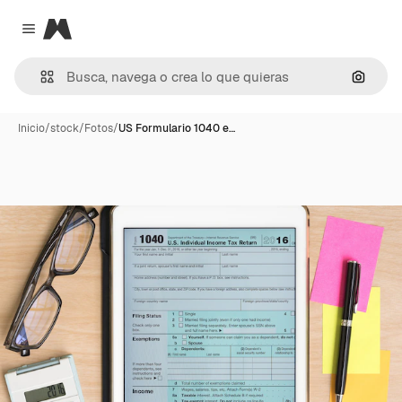
Magnific
Close menu
Buscar
Inicio
/
stock
/
Fotos
/
US Formulario 1040 e…