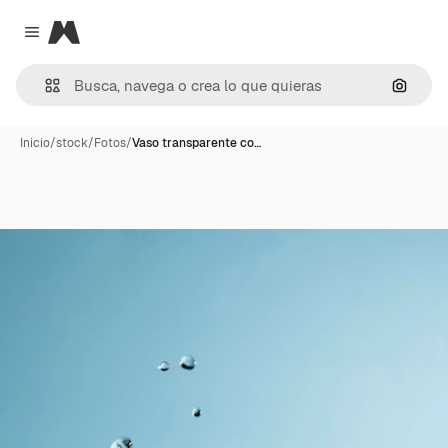
Magnific
Close menu
Buscar
Inicio
/
stock
/
Fotos
/
Vaso transparente co…