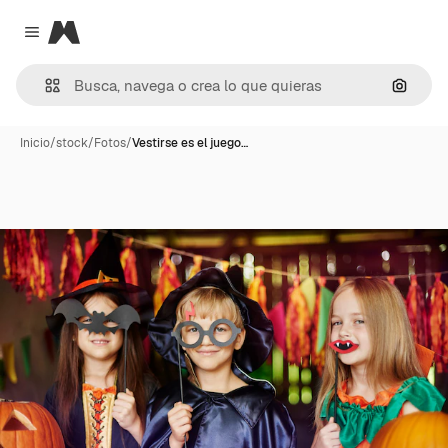
Magnific
Close menu
Buscar
Inicio
/
stock
/
Fotos
/
Vestirse es el juego…