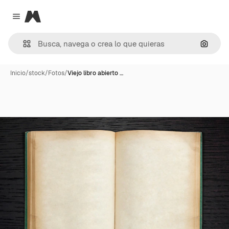
Magnific
Close menu
Buscar
Inicio
/
stock
/
Fotos
/
Viejo libro abierto …