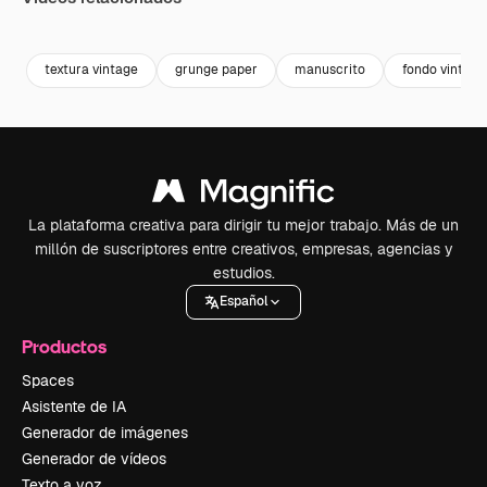
Premium
Premium
Premium
Premium
textura vintage
grunge paper
manuscrito
fondo vintage
La plataforma creativa para dirigir tu mejor trabajo. Más de un
millón de suscriptores entre creativos, empresas, agencias y
estudios.
Español
Productos
Spaces
Asistente de IA
Generador de imágenes
Generador de vídeos
Texto a voz