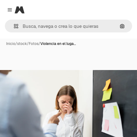
Magnific
Close menu
Buscar
Inicio
/
stock
/
Fotos
/
Violencia en el luga…