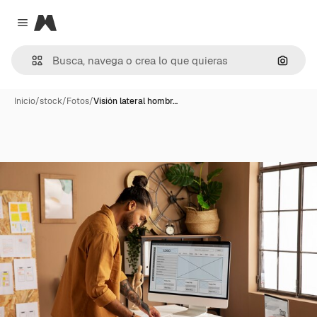
Magnific
Close menu
Buscar
Inicio
/
stock
/
Fotos
/
Visión lateral hombr…