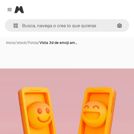
Magnific
Close menu
Buscar
Inicio
/
stock
/
Fotos
/
Vista 3d de emoji am…