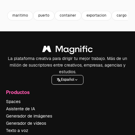
Premium
Premium
Premium
Premium
maritimo
puerto
container
exportacion
cargo ship
La plataforma creativa para dirigir tu mejor trabajo. Más de un
millón de suscriptores entre creativos, empresas, agencias y
estudios.
Español
Productos
Spaces
Asistente de IA
Generador de imágenes
Generador de vídeos
Texto a voz