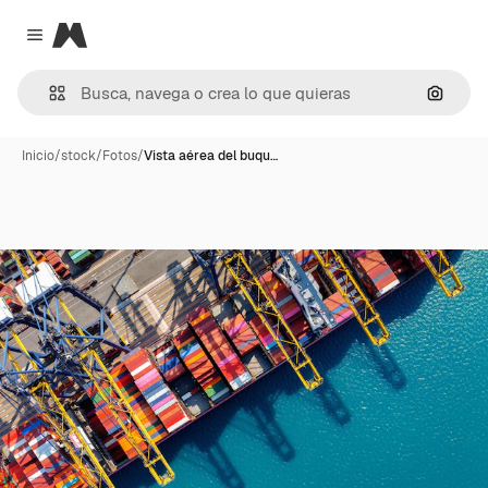
Magnific
Close menu
Buscar
Inicio
/
stock
/
Fotos
/
Vista aérea del buqu…