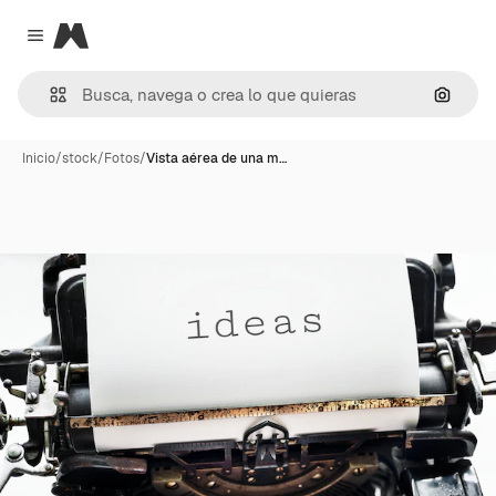
Magnific
Close menu
Buscar
Inicio
/
stock
/
Fotos
/
Vista aérea de una m…