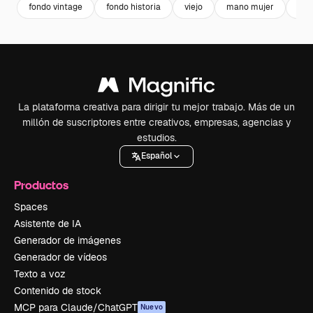
fondo vintage
fondo historia
viejo
mano mujer
muj
La plataforma creativa para dirigir tu mejor trabajo. Más de un
millón de suscriptores entre creativos, empresas, agencias y
estudios.
Español
Productos
Spaces
Asistente de IA
Generador de imágenes
Generador de vídeos
Texto a voz
Contenido de stock
MCP para Claude/ChatGPT
Nuevo