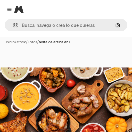
Magnific
Close menu
Buscar
Inicio
/
stock
/
Fotos
/
Vista de arriba en l…