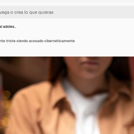
al adoles…
nte triste siendo acosado cibernéticamente