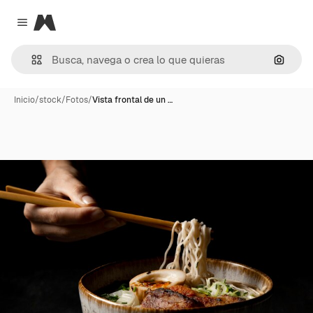
Magnific
Close menu
Buscar
Inicio
/
stock
/
Fotos
/
Vista frontal de un …