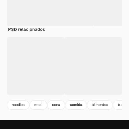
PSD relacionados
noodles
meal
cena
comida
alimentos
tradic