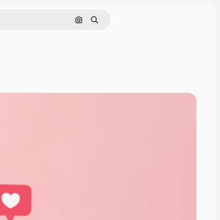
Buscar por imagen
Buscar