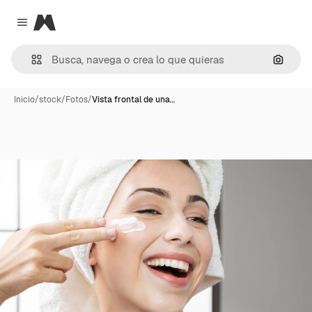
Magnific
Close menu
Buscar
Inicio
/
stock
/
Fotos
/
Vista frontal de una…