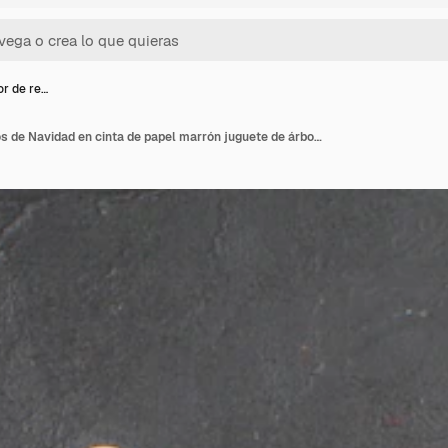
or de re…
Vista inferior de regalos de Navidad en cinta de papel marrón juguete de árbol de Navidad en periódico sobre fondo oscuro