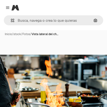
Magnific
Close menu
Buscar
Inicio
/
stock
/
Fotos
/
Vista lateral del ch…