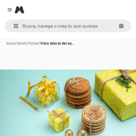
Magnific
Close menu
Buscar
Inicio
/
stock
/
Fotos
/
Vista lateral del es…