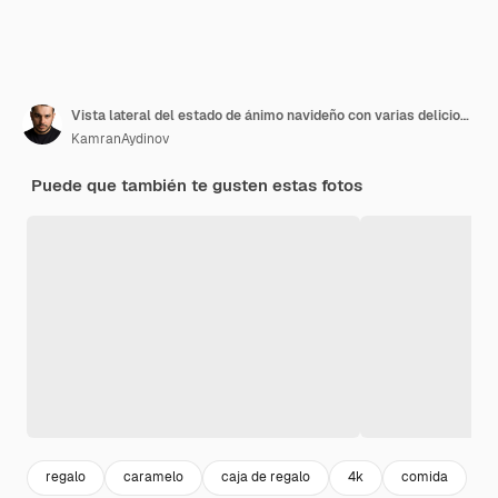
Vista lateral del estado de ánimo navideño con varias deliciosas galletas apiladas y una hermosa caja de regalo amarilla junto al accesorio de decoración en el lado derecho sobre fondo verde pastel
KamranAydinov
Puede que también te gusten estas fotos
regalo
caramelo
caja de regalo
4k
comida