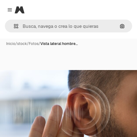
Magnific
Close menu
Buscar
Inicio
/
stock
/
Fotos
/
Vista lateral hombre…