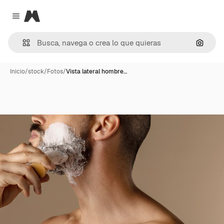
Magnific
Close menu
Buscar
Inicio
/
stock
/
Fotos
/
Vista lateral hombre…