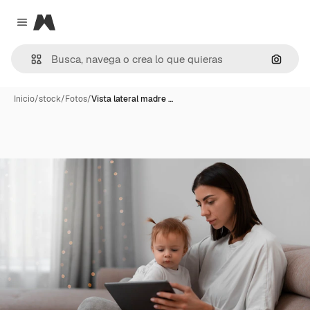
Magnific
Close menu
Buscar
Inicio
/
stock
/
Fotos
/
Vista lateral madre …