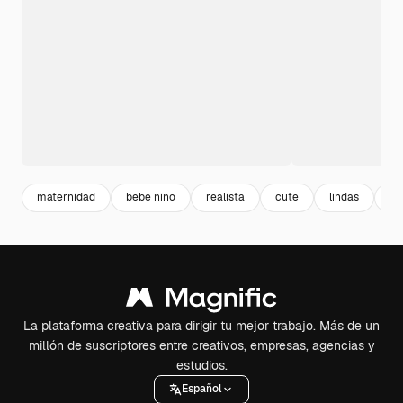
maternidad
bebe nino
realista
cute
lindas
lif
La plataforma creativa para dirigir tu mejor trabajo. Más de un
millón de suscriptores entre creativos, empresas, agencias y
estudios.
Español