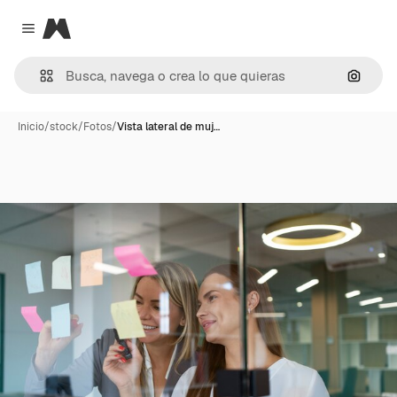
Magnific
Close menu
Buscar
Inicio
/
stock
/
Fotos
/
Vista lateral de muj…