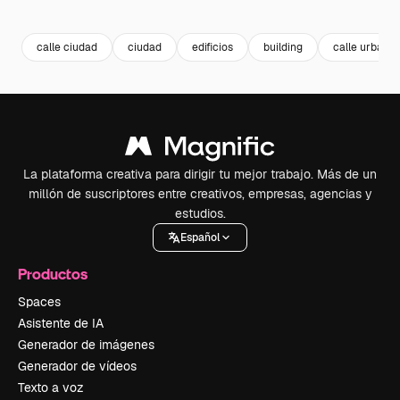
Premium
Premium
Generado por IA
Premium
Premium
calle ciudad
ciudad
edificios
building
calle urbana
La plataforma creativa para dirigir tu mejor trabajo. Más de un
millón de suscriptores entre creativos, empresas, agencias y
estudios.
Español
Productos
Spaces
Asistente de IA
Generador de imágenes
Generador de vídeos
Texto a voz