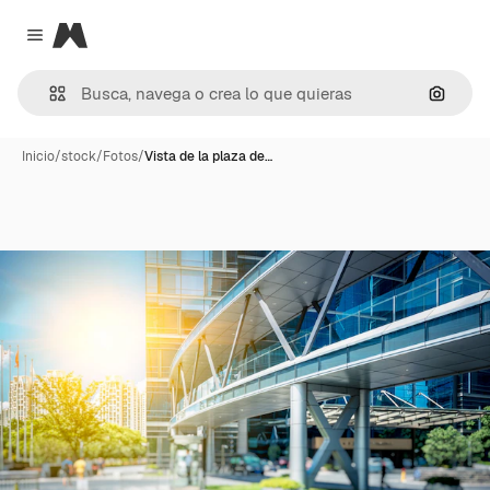
Magnific
Close menu
Buscar
Inicio
/
stock
/
Fotos
/
Vista de la plaza de…