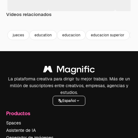
Vídeos relacionados
Premium
Premium
Generado por IA
Premium
Premium
Generado p
jueces
education
educacion
educacion superior
c
La plataforma creativa para dirigir tu mejor trabajo. Más de un
millón de suscriptores entre creativos, empresas, agencias y
estudios.
Español
Productos
Spaces
Asistente de IA
Generador de imágenes