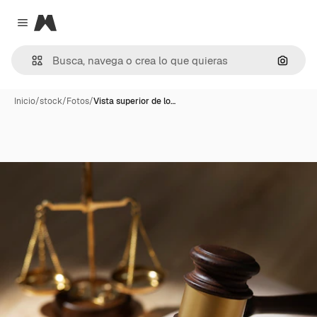
Magnific
Close menu
Buscar
Inicio
/
stock
/
Fotos
/
Vista superior de lo…