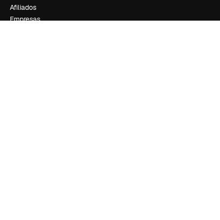
Afiliados
Empresas
Empresa
Precios
Sobre nosotros
Reviews
Empleo
Tendencias de búsqueda
Blog
Eventos
Slidesgo
Vender contenido
Sala de prensa
¿Buscas magnific.ai?
Síguenos
Atención al cliente