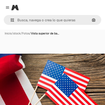
Magnific
Close menu
Buscar
Inicio
/
stock
/
Fotos
/
Vista superior de ba…