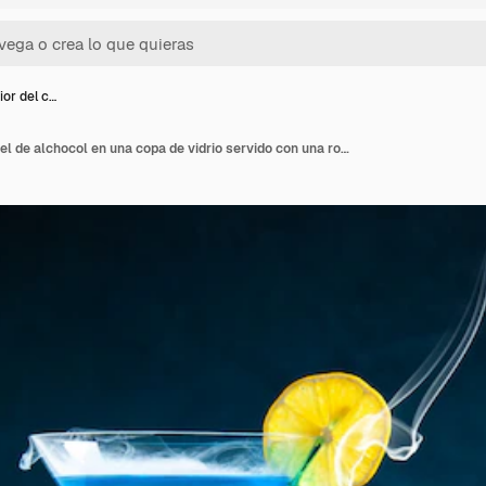
ior del c…
Vista superior del cóctel de alchocol en una copa de vidrio servido con una rodaja de limón y ramas de abeto en el lado derecho de la mesa azul