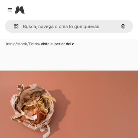
Magnific
Close menu
Buscar
Inicio
/
stock
/
Fotos
/
Vista superior del c…