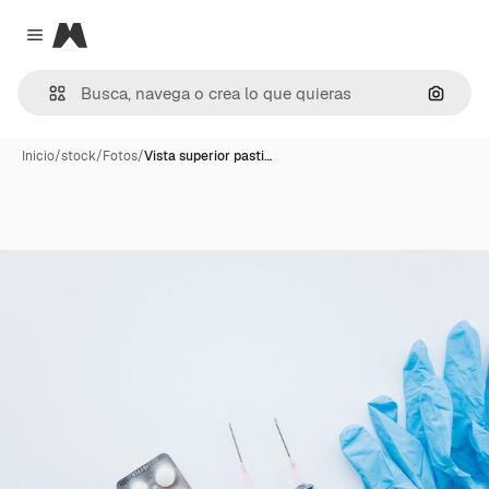
Magnific
Close menu
Buscar
Inicio
/
stock
/
Fotos
/
Vista superior pasti…