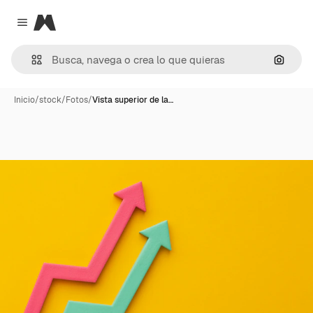
Magnific
Close menu
Buscar
Inicio
/
stock
/
Fotos
/
Vista superior de la…