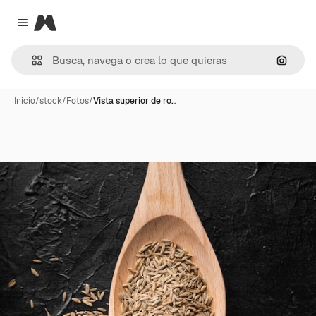
Magnific
Close menu
Buscar
Inicio
/
stock
/
Fotos
/
Vista superior de ro…