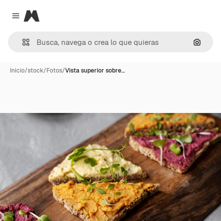
Magnific
Close menu
Buscar
Inicio
/
stock
/
Fotos
/
Vista superior sobre…