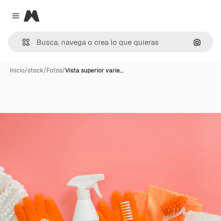
Magnific
Close menu
Buscar
Inicio
/
stock
/
Fotos
/
Vista superior varie…