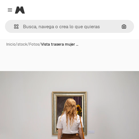
Magnific
Close menu
Buscar
Inicio
/
stock
/
Fotos
/
Vista trasera mujer …