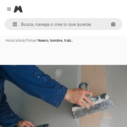
Magnific
Close menu
Buscar
Inicio
/
stock
/
Fotos
/
Yesero, hombre, trab…