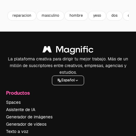
Premium
Premium
Premium
Premium
reparacion
masculino
hombre
yeso
dos
cart
La plataforma creativa para dirigir tu mejor trabajo. Más de un
millón de suscriptores entre creativos, empresas, agencias y
estudios.
Español
Productos
Spaces
Asistente de IA
Generador de imágenes
Generador de vídeos
Texto a voz