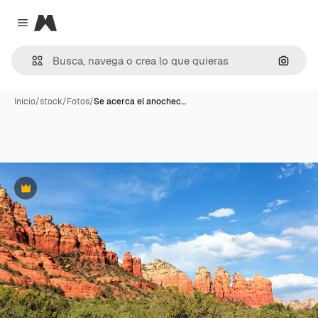
Magnific
Close menu
Buscar
Inicio
/
stock
/
Fotos
/
Se acerca el anochec…
Premium