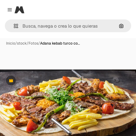
Magnific
Close menu
Buscar
Inicio
/
stock
/
Fotos
/
Adana kebab turco co…
Premium