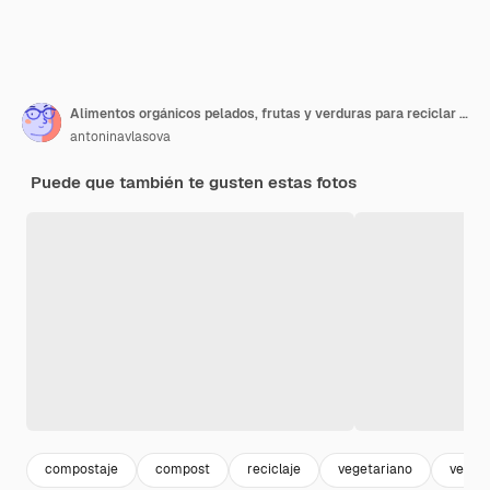
Alimentos orgánicos pelados, frutas y verduras para reciclar y convertir en abono en una mesa. Cero desperdicio, ecológico, sin plástico, reciclado, reutilizable, concepto sostenible. Clasificación de basura, restos de cocina.
antoninavlasova
Puede que también te gusten estas fotos
compostaje
compost
reciclaje
vegetariano
vegan