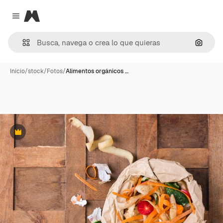
Magnific
Close menu
Buscar
Inicio
/
stock
/
Fotos
/
Alimentos orgánicos …
Premium