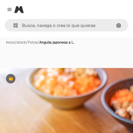
Magnific
Close menu
Buscar
Inicio
/
stock
/
Fotos
/
Anguila japonesa a l…
Premium