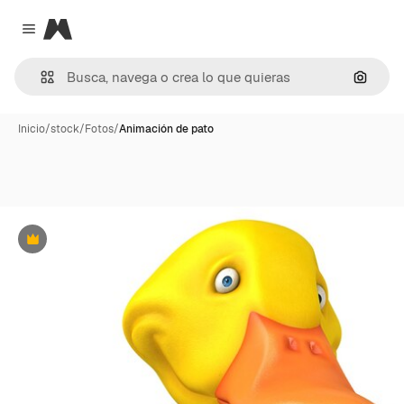
Magnific
Close menu
Buscar
Inicio
/
stock
/
Fotos
/
Animación de pato
Premium