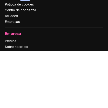
Política de cookies
Centro de confianza
Afiliados
Empresas
Empresa
Precios
Sobre nosotros
Reviews
Empleo
Tendencias de búsqueda
Blog
Eventos
Slidesgo
Vender contenido
Sala de prensa
¿Buscas magnific.ai?