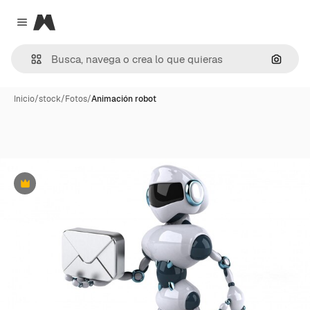
Magnific
Close menu
Buscar
Inicio
/
stock
/
Fotos
/
Animación robot
Premium