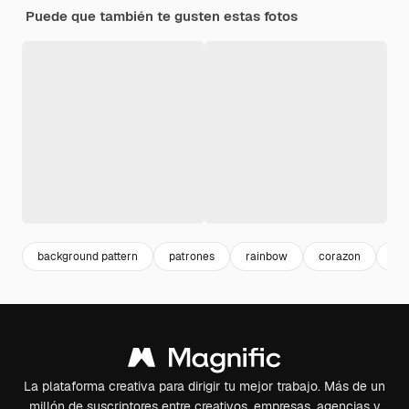
Puede que también te gusten estas fotos
background pattern
patrones
rainbow
corazon
bac
La plataforma creativa para dirigir tu mejor trabajo. Más de un
millón de suscriptores entre creativos, empresas, agencias y