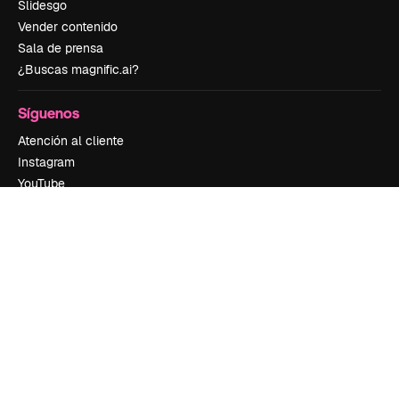
Slidesgo
Vender contenido
Sala de prensa
¿Buscas magnific.ai?
Síguenos
Atención al cliente
Instagram
YouTube
LinkedIn
TikTok
Discord
X
Reddit
Copyright © 2010-
2026
Freepik Company S.L.U.
Todos los derechos
reservados
.