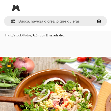
Magnific
Close menu
Buscar
Inicio
/
stock
/
Fotos
/
Atún con Ensalada de…
Premium