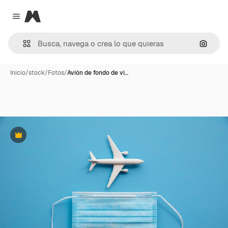
Magnific
Close menu
Buscar
Inicio
/
stock
/
Fotos
/
Avión de fondo de vi…
Premium