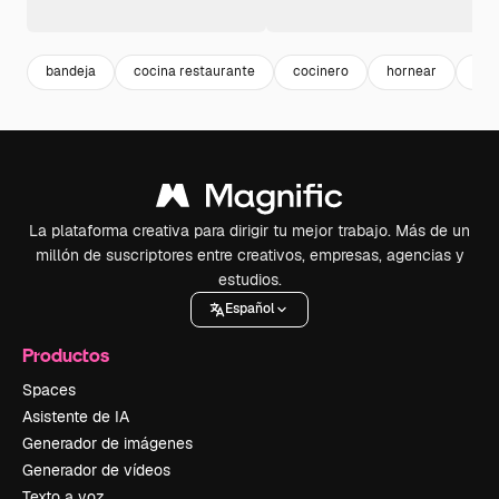
bandeja
cocina restaurante
cocinero
hornear
rec
La plataforma creativa para dirigir tu mejor trabajo. Más de un
millón de suscriptores entre creativos, empresas, agencias y
estudios.
Español
Productos
Spaces
Asistente de IA
Generador de imágenes
Generador de vídeos
Texto a voz