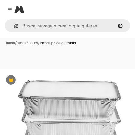
Magnific
Close menu
Buscar
Inicio
/
stock
/
Fotos
/
Bandejas de aluminio
Premium